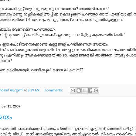
കാണിച്ചിട്ട് ആടിനു മരുന്നു വാങ്ങാനോ? അതേല്‍ക്കുവാ?
ദിവസോം രണ്ടു ഗുളികകള്‌ അപ്പിക്ക് കൊടുക്കന് പറഞ്ഞാ അത് എരട്ടിയാക്കി 
ുത്താ മതിയല്ല്, അസൂം മാറും, ഞാങ് പണ്ടും കൊടുത്തിട്ടൊള്ളതാ.
ല്ലോം വേണമെന്ന് പറഞ്ഞാല്‌?
ററിന്റടുത്തൊട്ട് പെയ്യൂണ്ടാണ്ട് എറങ്ങും. ഓടിച്ചിട്ടു കുത്തത്തില്ലല്ല്.
 ഈ പൊടിയനെക്കൊണ്ട് കള്ളങ്ങള്‌ പറയിക്കണത് അയ്യം.
ച്ചിക്ക് പണിയെടുക്കാന്‍ ആവതില്ല, അപ്പച്ചനു പണിയൊണ്ടായാലും അഞ്ചിന്റ
ും എനിക്കും ആകെയൊള്ളത് ആടാ. കള്ളങ്ങളെങ്കി അങ്ങനെ, ആടു പോയാ
ന്നെ?
്‌ കേറിക്കോളീ, വണ്ടിക്കൂലി ഒണ്ടല്ല് കയ്യി?
ണി ആന്റണി
at
9:29 AM
3 comments:
ber 13, 2007
ജയം
ത്തി. ബാക്കിയെല്ലാവരും പ്രതീക്ഷ ഉപേക്ഷിച്ചമട്ടാണ്‌, ഒരുത്തി ഒഴിച്ച്
ോയിന്റ് ലീഡ്. ഇനി ബാക്കിയുള്ളത് ഒരു അളിച്ചുവാരല്‍, വിഷയം സംഗീതം. മാസ്