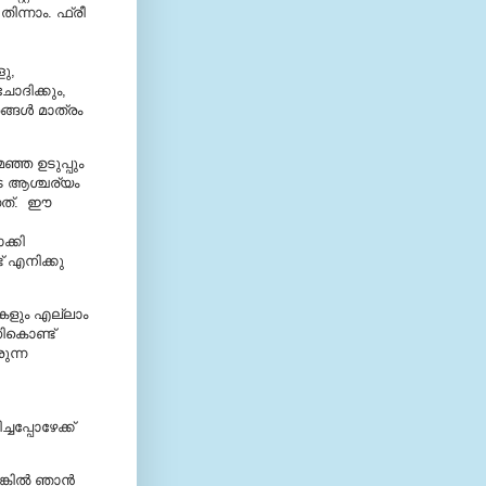
തിന്നാം. ഫ്രീ
ളു,
ചോദിക്കും,
ങള്‍ മാത്രം
മഞ്ഞ ഉടുപ്പും
ുടെ ആശ്ചര്യം
ന്നത്. ഈ
ക്കി
് എനിക്കു
ൂകളും എല്ലാം
ണികൊണ്ട്
ുന്ന
ച്ചപ്പോഴേക്ക്
ില്‍ ഞാന്‍