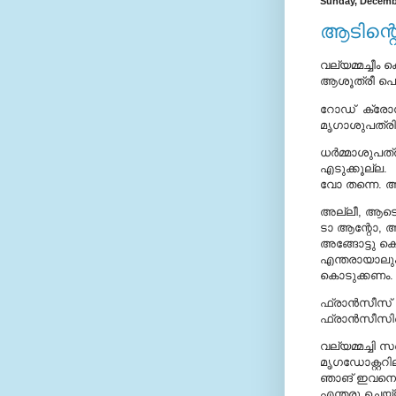
Sunday, Decembe
ആടിന്റ
വല്യമ്മച്ചീ
ആശൂത്രീ പെയ
റോഡ് ക്രോസ്
മൃഗാശുപത്രില
ധര്‍മ്മാശുപ
എടുക്കൂല്ല.
വോ തന്നെ. അ
അല്ലീ, ആടെ
ടാ ആന്റോ, ആ
അങ്ങോട്ടു ക
എന്തരായാലും 
കൊടുക്കണം. 
ഫ്രാന്‍സീസ് അ
ഫ്രാന്‍സീസിന
വല്യമ്മച്ചി 
മൃഗഡോക്റ്ററില
ഞാങ് ഇവനെ ക
എന്തരു ചെയ്