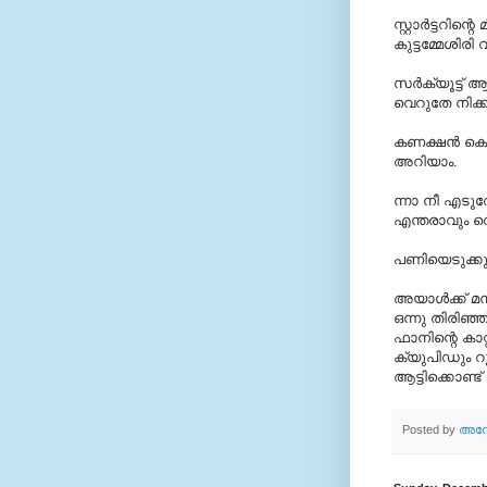
സ്റ്റാര്‍ട്ടറി
കുട്ടമ്മേശിര
സര്‍ക്യൂട്ട് ആള്‍
വെറുതേ നിക്കറ
കണക്ഷന്‍ ക
അറിയാം.
ന്നാ നീ എടുത
എന്തരാവും 
പണിയെടുക്കുന
അയാള്‍ക്ക് മ
ഒന്നു തിരിഞ്ഞ
ഫാനിന്റെ കാറ്റ
ക്യുപിഡും റ
ആട്ടിക്കൊണ്ട്
Posted by
അനോ