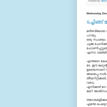
Posted by
അനോ
Wednesday, Dec
ടച്ചിങ്ങ് 
മദിരവിലോല 
പറയൂ.
ഒരു സംശയം
ചുമ്മ ചോദിക്ക്
ഫോണിപ്പറ്റൂല
എന്നാ വയ്യിട്
എന്തരോ കേക്
ടേ, ഈ ലേറ്റന
ഉണ്ടെന്നാണ്‌ 
അതെപ്പ സര്
തീയറിറ്റിക്കല
വരാം.
എനിക്കത് ഗേ
ങേ? അതിനാണോ
തമാശകളിക്കല്
എന്തേ പെട്ടെ