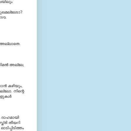
ലയിലും
 സുഖമല്ലേടാ?
 നൗ.
‍ അല്ലാതെ.
നിമല്‍ അല്ലേ,
ാന്‍ കഴിയും,
ല്ലോ. നിന്റെ
ളുകള്‍
ിക ദാഹമായി
്ത്രി തീയറി
ഓടിപ്പിടിത്തം