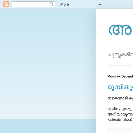
അ
പുസ്തകമി
Monday, Decemb
മുമ്പിതു
ഇതെന്താടീ കൊച
മുല്ല പൂത്തു
അറിയാവുന്നത് 
ഫ്രഷ്നറിന്റ