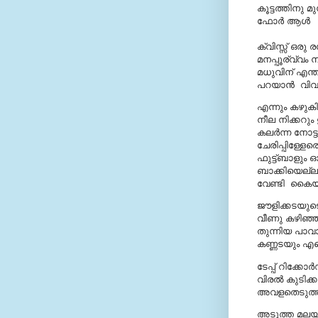
കൂട്ടത്തിനു മു
ഫോര്‍ ആള്‍
ക്വിസ്സ് ഒരു
മനപ്പൂര്വ്വം
മധുവിന്‌ എന്
പറയാന്‍ വിവര
എന്നും കഴുകിയ
നീല നിക്കറും 
കലര്‍ന്ന നോട്
ചേരിപ്പിള്ളേര
ഫുട്ട്ബാളും 
ബാക്കിയെല്ല
വേണ്ടി കൈയ്യട
ജൗളിക്കടയുടെ
വീണു കഴിഞ്ഞു
തുന്നിയ പാവാ
കണ്ണടയും എന്
ടേപ്പ് റിക്കോര
വിരല്‍ കുടിക്ക
അവളതെടുത്തു
അടുത്ത മലയാ