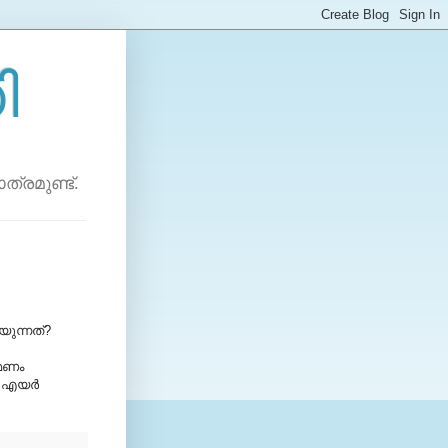
ി
്രമുണ്ട്.
റയുന്നത്?
 മണം
ള എയര്‍