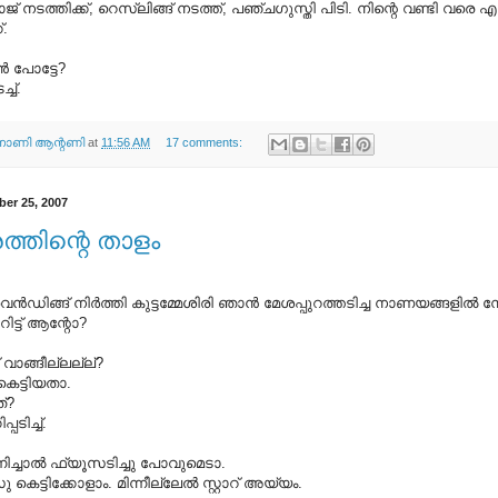
ാജ് നടത്തിക്ക്, റെസ്ലിങ്ങ് നടത്ത്, പഞ്ചഗുസ്തി പിടി. നിന്റെ വണ്ടി വരെ എ
്.
‍ പോട്ടേ?
്ച്.
ണി ആന്റണി
at
11:56 AM
17 comments:
er 25, 2007
ത്തിന്റെ താളം
വൈന്‍ഡിങ്ങ് നിര്‍ത്തി കുട്ടമ്മേശിരി ഞാന്‍ മേശപ്പുറത്തടിച്ച നാണയങ്ങളില്‍ ന
റിട്ട് ആന്റോ?
 വാങ്ങീല്ലല്ല്?
കെട്ടിയതാ.
ത്?
പടിച്ച്.
ട് മിന്നിച്ചാല്‍ ഫ്യൂസടിച്ചു പോവുമെടാ.
കെട്ടിക്കോളാം. മിന്നീല്ലേല്‍ സ്റ്റാറ്‌ അയ്യം.