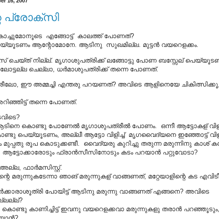
r 16, 2007
െ പ്രോക്സി
ം കൊച്ചുമോനൂടെ എങ്ങോട്ട് കാലത്ത് പോണത്?
്യൂടണം ആന്റോമോനേ. ആടിനു സുഖമില്ല. മുട്ടന്‍ വയറെളക്കം.
 ചെയ്ത് നില്ല്. മൃഗാശുപത്രിക്ക് ലങ്ങോട്ടു പോണ ബസ്സേല്‌ പെയ്യൂട
ോട്ടല്ല ചെല്ലാ, ധര്‍മാശുപത്രിക്ക് തന്നെ പോണത്.
ത്രീലോ, ഈ അമ്മച്ചി എന്തരു പറയണത്? അവിടെ ആളിനെയേ ചികിത്സിക്ക
റിഞ്ഞിട്ട് തന്നെ പോണത്.
വിടെ?
ടിനെ കൊണ്ടു പോണേല്‍ മൃഗാശുപത്രീല്‍ പോണം. ഒന്നീ ആട്ടോകള്‌ വിളി
ൊണ്ടു പെയ്യൂടണം, അല്ലീ ആട്ടോ വിളിച്ച് മൃഗവൈദ്യനെ ഇഞ്ഞോട്ട് വിള
മുപ്പതു രൂപ കൊടുക്കണ്ടീ. വൈദ്യരു കുറിച്ചു തരുന്ന മരുന്നിനു കാശ് കട
ആട്ടോക്കാരോടും ഫ്രാന്‍സീസിനോടും കടം പറയാന്‍ പറ്റുവോടാ?
ല്ല, ഫാര്‍മസിസ്റ്റ്.
്റെ മരുന്നുകടേന്നാ ഞാങ് മരുന്നുകള്‌ വാങ്ങണത്, മറ്റേയാളിന്റെ കട എവിട
സര്‍ക്കാരാശൂത്രി പോയിട്ട് ആടിനു മരുന്നു വാങ്ങണത് എങ്ങനെ? അവിടെ
്ലല്ല്?
ൊണ്ടു കാണിച്ചിട്ട് ഇവനു വയറെളക്കവാ മരുന്നുകളു തരാന്‍ പറഞ്ഞൂടു
യാന്‍?