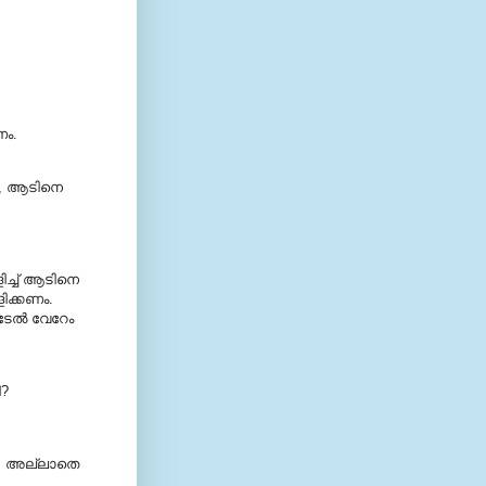
ണം.
ൂ, ആടിനെ
ച്ച് ആടിനെ
ിക്കണം.
േല്‍ വേറേം
ീ?
ം, അല്ലാതെ