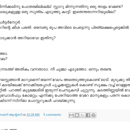
ന്റെ മിന്നിക്കലിനു പോതരമില്ലല്ല്. സ്റ്റാറു മിന്നുന്നതിനു ഒരു താളം വേണ്ടേ?
ി വാലുകളുള്ള ഒരു സൂത്രം എടുത്തു കാട്ടി. ഇതെന്തരാന്നറിയൂല്ലേ?
ട്ടര്‍നേറ്റര്‍.
ിന്റെ കീശ പരതി. ഒരമ്പതു രൂപ അവിടെ പെട്ടെന്നു പ്രത്യക്ഷപ്പെട്ടെങ്കില്‍.
ൊടുക്കാന്‍ അറിയാവോ ഇതിനു?
്തോ.
വെല?
്നടത്ത് അതികം വന്നതാടാ. നീ ചുമ്മാ എടുത്തോ. ഒന്നും തരണ്ട.
നസ്സെങ്ങാന്‍ മാറുമെന്ന് ഭയന്ന് വേഗം അതെടുത്തുകൊണ്ട് ഓടി. മുടുക്കു തി
് കടയിലേക്ക് നോക്കിയപ്പോള്‍ പൂച്ചക്കണ്ണുകള്‍ കൊണ്ട് സൂക്ഷം വച്ച് വെള്ള
ില്‍ ‍ പറത്തി കുട്ടമ്മേശിരി ഇരുന്ന് ചെമ്പുകമ്പി ചുറ്റുന്നു. കടത്തിണ്ണയില്
ുഡോള്‍ഫും കോമറ്റും എനിക്കു പേരറിയാത്ത വേറേ മാനുകളും പരന്ന കൊമ്
 കിടന്ന് സിനിമാ പോസ്റ്ററുകള്‍ ചവയ്ക്കുന്നു.
ണി ആന്റണി
at
10:28 AM
5 comments: