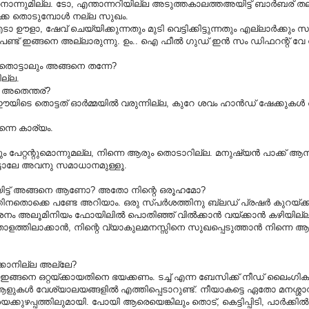
ന്നുമില്ല. ടോ, എന്താന്നറിയില്ല അടുത്തകാലത്തഅയിട്ട് ബാര്‍ബര് ത
കെ തൊടുമ്പോള്‍ നല്ല സുഖം.
ളാ, ഷേവ് ചെയ്യിക്കുന്നതും മുടി വെട്ടിക്കിട്ടുന്നതും എല്ലാര്‍ക്കും
ണ്ട് ഇങ്ങനെ അല്ലാരുന്നു. ഉം.. ഐ ഫീല്‍ ഗുഡ് ഇന്‍ സം ഡിഫറന്റ് വേ
തൊട്ടാലും അങ്ങനെ തന്നേ?
ല്ല.
അതെന്തര്‌?
ിടെ തൊട്ടത് ഓര്‍മ്മയില്‍ വരുന്നില്ല, കുറേ ശവം ഹാന്‍ഡ് ഷേക്കുകള്
്നെ കാര്യം.
ന്റും പേറ്റന്റുമൊന്നുമല്ല, നിന്നെ ആരും തൊടാറില്ല. മനുഷ്യന്‍ പാക്ക് ആ
ൊട്ടാലേ അവനു സമാധാനമുള്ളൂ.
ായിട്ട് അങ്ങനെ ആണോ? അതോ നിന്റെ ഒരൂഹമോ?
്തിനതൊക്കെ പണ്ടേ അറിയാം. ഒരു സ്പര്‍ശത്തിനു ബ്ലഡ് പ്രഷര്‍ കുറയ്ക്ക
ശനം അലൂമിനിയം ഫോയിലില്‍ പൊതിഞ്ഞ് വില്‍ക്കാന്‍ വയ്ക്കാന്‍ കഴിയില്ല
 താളത്തിലാക്കാന്‍, നിന്റെ വ്യാകുലമനസ്സിനെ സുഖപ്പെടുത്താന്‍ നിന്നെ ആ
്കാനില്ല അല്ലേ?
 ഇങ്ങനെ ഒറ്റയ്ക്കായതിനെ ഭയക്കണം. ടച്ച് എന്ന ബേസിക്ക് നീഡ് ലൈംഗ
ച് ആളുകള്‍ വേശ്യാലയങ്ങളില്‍ എത്തിപ്പെടാറുണ്ട്. നീയാകട്ടെ ഏതോ മനശ്ശാസ
്കുഴപ്പത്തിലുമായി. പോയി ആരെയെങ്കിലും തൊട്, കെട്ടിപ്പിടി, പാര്‍ക്കില്‍ 