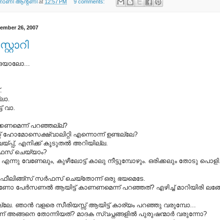
ണി ആന്റണി
at
12:57 PM
9 comments:
ember 26, 2007
സ്റ്റോറി
ദയാലോ...
.
്ലാ.
ട് വാ.
കണമെന്ന് പറഞ്ഞല്ല്?
്റ് ഹോമോസെക്ഷ്വാലിറ്റി എന്നൊന്ന് ഉണ്ടല്ലേ?
വയ്പ്പ്, എനിക്ക് കൂടുതല്‍ അറിയില്ല.
‍ഫസ് ചെയ്യാം?
ി, എന്നു വേണേലും, കുഴീലോട്ട് കാലു നീട്ടുമ്പോഴും. ഒരിക്കലും തോടു പൊളിച്
 ഫീലിങ്ങ്സ് സര്‍ഫസ് ചെയ്തോന്ന് ഒരു ഭയമെടേ.
 പേര്‍സണല്‍ ആയിട്ട് കാണണമെന്ന് പറഞ്ഞത്? എഴിച്ച് മാറിയിരി ലങ്ങോട
ലേ. ഞാന്‍ വളരെ സീരിയസ്സ് ആയിട്ട് കാര്യം പറഞ്ഞു വരുമ്പോ...
ന്ന് അങ്ങനെ തോന്നിയത്? മാദക സ്വപ്നങ്ങളില്‍ പുരുഷന്മാര്‍ വരുന്നോ?