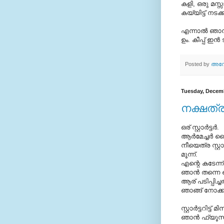
കളി, ഒരു മസ്സ
കയ്യിട്ട് നടക്ക
എന്നാല്‍ ഞാന്
ഉം. കീപ്പ് ഇന്‍ ടച
Posted by
അനോ
Tuesday, Decemb
നക്ഷത്ര
ഒര്‌ സ്റ്റാര്‍ട്ടര്‍.
ആര്‍മേച്ചര്‍ 
നീയെത്ര സ്റ്റാ
മൂന്ന്.
എന്റെ കടേന്ന്
ഞാന്‍ തന്നെ 
ആര്‌ പടിപ്പിച്ച
ഞാങ്ങ് നോക്കിപ്
സ്റ്റാര്‍ട്ടറിട്
ഞാന്‍ ഫ്യൂസു 