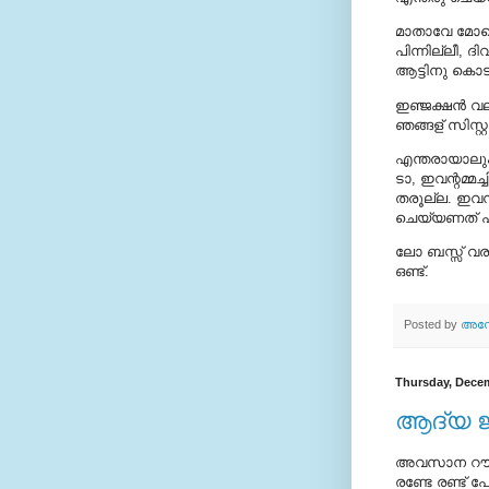
മാതാവേ മോനെ 
പിന്നില്ലീ, 
ആട്ടിനു കൊട
ഇഞ്ജക്ഷന്‍ വ
ഞങ്ങള്‌ സിസ്റ്
എന്തരായാലും
ടാ, ഇവന്റമ്മ
തരൂല്ല. ഇവന
ചെയ്യണത് പി
ലോ ബസ്സ് വരണ
ഒണ്ട്.
Posted by
അനോ
Thursday, Decem
ആദ്യ 
അവസാന റൗണ്ടെ
രണ്ടേ രണ്ട് പ