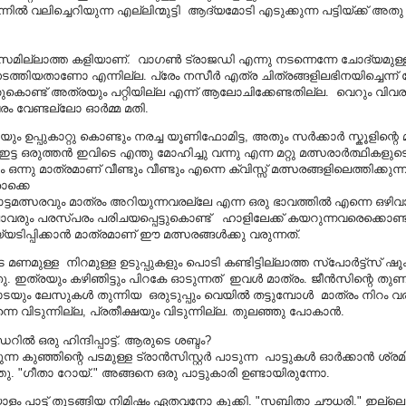
ന്നില്‍ വലിച്ചെറിയുന്ന എല്ലിന്മുട്ടി ആദ്യമോടി എടുക്കുന്ന പട്ടിയ്ക്ക് അതു 
 രസമില്ലാത്ത കളിയാണ്‌. വാഗണ്‍ ട്രാജഡി എന്നു നടന്നെന്നേ ചോദ്യമുള്
 നടത്തിയതാണോ എന്നില്ല. പ്രേം നസീര്‍ എത്ര ചിത്രങ്ങളിലഭിനയിച്ചെന്ന് 
തുകൊണ്ട് അത്രയും പറ്റിയില്ല എന്ന് ആലോചിക്കേണ്ടതില്ല. വെറും വിവരങ്
ം വേണ്ടല്ലോ ഓര്‍മ്മ മതി.
ും ഉപ്പുകാറ്റു കൊണ്ടും നരച്ച‍ യൂണിഫോമിട്ട, അതും സര്‍ക്കാര്‍ സ്കൂളിന്റെ 
ഇട്ട ഒരുത്തന്‍ ഇവിടെ എന്തു മോഹിച്ചു വന്നു എന്ന മറ്റു മത്സരാര്‍ത്ഥികള
ടം ഒന്നു മാത്രമാണ്‌ വീണ്ടും വീണ്ടും എന്നെ ക്വിസ്സ് മത്സരങ്ങളിലെത്തിക്കു
ൊക്കെ
ഓട്ടമത്സരവും മാത്രം അറിയുന്നവരല്ലേ എന്ന ഒരു ഭാവത്തില്‍ എന്നെ ഒഴിവാ
ാവരും പരസ്പരം പരിചയപ്പെട്ടുകൊണ്ട് ഹാളിലേക്ക് കയറുന്നവരെക്കൊണ്ട
ിപ്പിക്കാന്‍ മാത്രമാണ്‌ ഈ മത്സരങ്ങള്‍ക്കു വരുന്നത്.
 മണമുള്ള നിറമുള്ള ഉടുപ്പുകളും പൊടി കണ്ടിട്ടില്ലാത്ത സ്പോര്‍ട്ട്സ് ഷ
. ഇത്രയും കഴിഞിട്ടും പിറകേ ഓടുന്നത് ഇവള്‍ മാത്രം. ജീന്‍സിന്റെ തു
ടയും ലേസുകള്‍ തുന്നിയ ഒരുടുപ്പും വെയില്‍ തട്ടുമ്പോള്‍ മാത്രം നിറം വര
നെ വിടുന്നില്ല, പ്രതീക്ഷയും വിടുന്നില്ല. തുലഞ്ഞു പോകാന്‍.
്‍ഡറില്‍ ഒരു ഹിന്ദിപ്പാട്ട്. ആരുടെ ശബ്ദം?
ുന്ന കുഞ്ഞിന്റെ പടമുള്ള ട്രാന്‍സിസ്റ്റര്‍ പാടുന്ന പാട്ടുകള്‍ ഓര്‍ക്കാന്‍ ശ്രമി
. "ഗീതാ റോയ്." അങ്ങനെ ഒരു പാട്ടുകാരി ഉണ്ടായിരുന്നോ.
ളം പാട്ട് തുടങ്ങിയ നിമിഷം ഏതവനോ കൂക്കി. "സബിതാ ചൗധരി." ഇല്ലെങ്ക