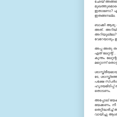
ഛേയ് അങ്ങനൊ
മുഖത്തുമൊക്
ഇതാണോ? എടാ ഊ
ഇതങ്ങനല്ല. പ
ബാക്കി ആരു 
അത്.. അറിയി
അറിയൂല്ലേ? 
വേറേയാരും ഈയ
അപ്പ അതു തന
ഏത് ലേറ്റന്റ്...
കുന്തം. ലേറ്റ
മറ്റൊന്ന് ത
ശാസ്ത്രീയമ
ടേ, ശാസ്ത്രത
പക്ഷേ സ്പര്‍
ഹൃദയമിടിപ്പ്
തൊടണം.
അപ്പോല് ഭയക
ഭയക്കണം. നീ
തെറ്റിദ്ധരിച്
വായിച്ചു ആശയക