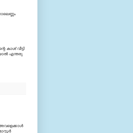
നാലെണ്ണം
െ കാശ് വീട്ടി
ല്‍ എന്തരു
. അവളെക്കാള്‍
റ്റര്‍